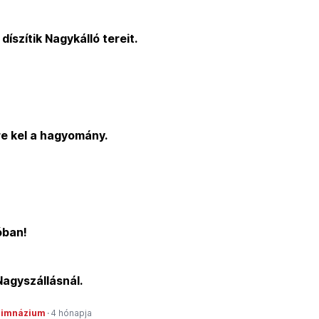
díszítik Nagykálló tereit.
re kel a hagyomány.
óban!
Nagyszállásnál.
kgimnázium
·
4 hónapja