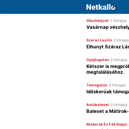
Vészhelyzet
·
1 hónapja
Vasárnap vészhely
Száraz László
·
2 hónapj
Elhunyt Száraz Lás
Gyújtogatás
·
2 hónapja
Kétszer is megprób
megtalálásához.
Támogatás
·
2 hónapja
Időskorúak támoga
Autóbaleset
·
2 hónapja
Baleset a Mátírok
Madarak És Fák Napja
·