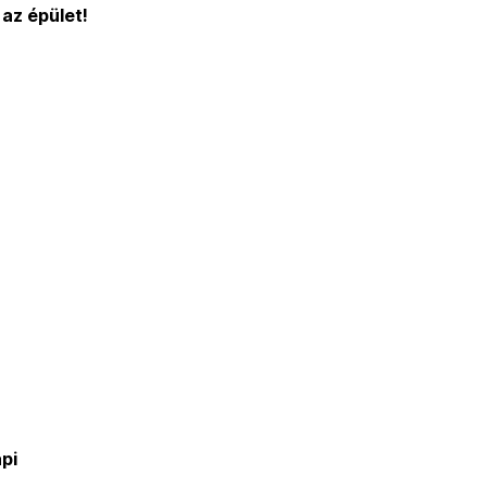
 az épület!
api