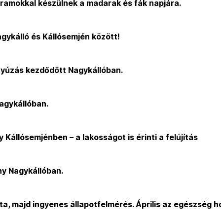
ramokkal készülnek a madarak és fák napjára.
agykálló és Kállósemjén között!
tyúzás kezdődött Nagykállóban.
agykállóban.
 Kállósemjénben – a lakosságot is érinti a felújítás
ny Nagykállóban.
a, majd ingyenes állapotfelmérés. Április az egészség h