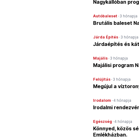
Nagykállóban prog
Autóbaleset
·
3 hónapja
Brutális baleset N
Járda Építés
·
3 hónapja
Járdaépítés és ká
Majális
·
3 hónapja
Majálisi program N
Felújítás
·
3 hónapja
Megújul a víztorony
Irodalom
·
4 hónapja
Irodalmi rendezvé
Egészség
·
4 hónapja
Könnyed, közös sét
Emlékházban.