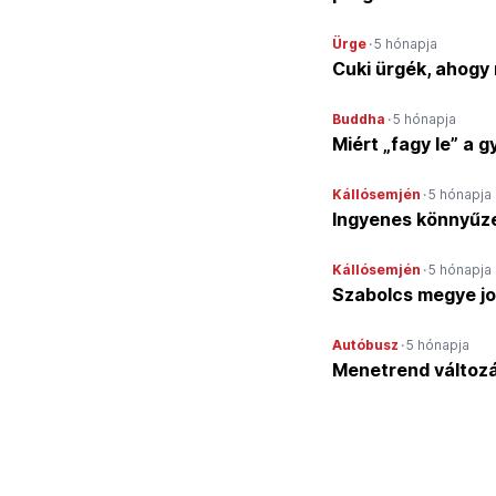
Ürge
·
5 hónapja
Cuki ürgék, ahogy
Buddha
·
5 hónapja
Miért „fagy le” a 
Kállósemjén
·
5 hónapja
Ingyenes könnyűze
Kállósemjén
·
5 hónapja
Szabolcs megye jol
Autóbusz
·
5 hónapja
Menetrend változ