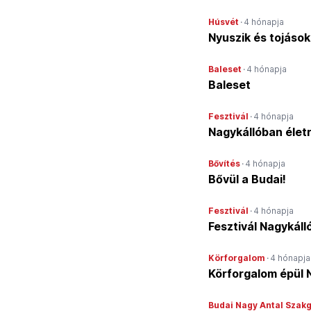
Húsvét
·
4 hónapja
Nyuszik és tojások 
Baleset
·
4 hónapja
Baleset
Fesztivál
·
4 hónapja
Nagykállóban élet
Bővítés
·
4 hónapja
Bővül a Budai!
Fesztivál
·
4 hónapja
Fesztivál Nagykáll
Körforgalom
·
4 hónapja
Körforgalom épül 
Budai Nagy Antal Sza