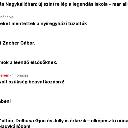
 Nagykállóban: új szintre lép a legendás iskola – már áll
 hónapja
eket mentettek a nyíregyházi tűzoltók
t Zacher Gábor.
mok a leendő elsősöknek.
delem
·
4 hónapja
 volt szükség beavatkozásra!
nben!
Zoltán, Delhusa Gjon és Jolly is érkezik – elképesztő nőn
Nagykállóban!