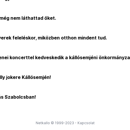
 még nem láthattad őket.
gyerek feleléskor, miközben otthon mindent tud.
nei koncerttel kedveskedik a kállósemjéni önkormányza
ly jokere Kállósemjén!
ás Szabolcsban!
Netkallo © 1999-2023 -
Kapcsolat