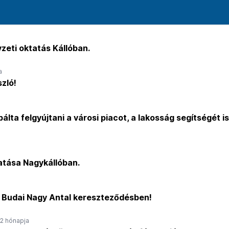
zeti oktatás Kállóban.
a
zló!
álta felgyújtani a városi piacot, a lakosság segítségét is
tása Nagykállóban.
- Budai Nagy Antal kereszteződésben!
2 hónapja