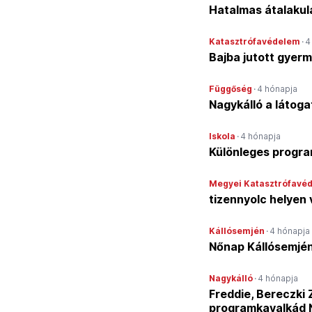
Hatalmas átalakulás
Katasztrófavédelem
·
4
Bajba jutott gyerm
Függőség
·
4 hónapja
Nagykálló a látoga
Iskola
·
4 hónapja
Különleges progra
Megyei Katasztrófavé
tizennyolc helyen
Kállósemjén
·
4 hónapja
Nőnap Kállósemjé
Nagykálló
·
4 hónapja
Freddie, Bereczki 
programkavalkád 