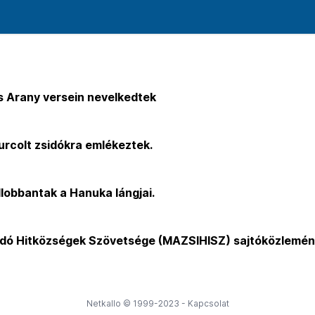
s Arany versein nevelkedtek
urcolt zsidókra emlékeztek.
llobbantak a Hanuka lángjai.
idó Hitközségek Szövetsége (MAZSIHISZ) sajtóközlemé
Netkallo © 1999-2023 -
Kapcsolat