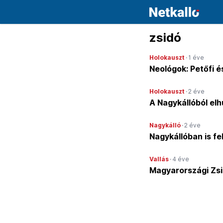
zsidó
Holokauszt
·
1 éve
Neológok: Petőfi é
Holokauszt
·
2 éve
A Nagykállóból elh
Nagykálló
·
2 éve
Nagykállóban is fe
Vallás
·
4 éve
Magyarországi Zs