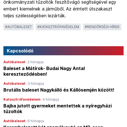
önkormányzati tűzoltók feszítővágó segítségével egy
embert kiemelnek a járműből. Az érintett útszakaszt
teljes szélességében lezárták.
#
AUTÓBALESET
#
KATASZTRÓFAVÉDELEM
#
RENDŐRSÉGI HÍREK
Kapcsolódó
Autóbaleset
·
2 hónapja
Baleset a Mátírok- Budai Nagy Antal
kereszteződésben!
Autóbaleset
·
3 hónapja
Brutális baleset Nagykálló és Kállósemjén között!
Katasztrófavédelem
·
4 hónapja
Bajba jutott gyermeket mentettek a nyíregyházi
tűzoltók
Autóbaleset
·
6 hónapja