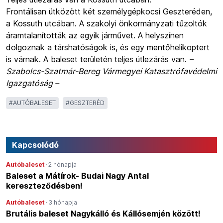
Frontálisan ütközött két személygépkocsi Geszteréden,
a Kossuth utcában. A szakolyi önkormányzati tűzoltók
áramtalanították az egyik járművet. A helyszínen
dolgoznak a társhatóságok is, és egy mentőhelikoptert
is várnak. A baleset területén teljes útlezárás van.
–
Szabolcs-Szatmár-Bereg Vármegyei Katasztrófavédelmi
Igazgatóság –
#
AUTÓBALESET
#
GESZTERÉD
Kapcsolódó
Autóbaleset
·
2 hónapja
Baleset a Mátírok- Budai Nagy Antal
kereszteződésben!
Autóbaleset
·
3 hónapja
Brutális baleset Nagykálló és Kállósemjén között!