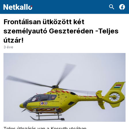
Frontálisan ütközött két
személyautó Geszteréden -Teljes
útzár!
3 éve
Teljes útlezárás van a Kossuth utcában.