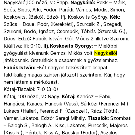
Nagykálló,100 néző, v.: Papp.
Nagykálló:
Pekk – Málik,
Soós, Sipos, Árki, Fodor, Parádi, Vámos, Módis, Simon,
Koskovits. (Bakó). Edző: Ifj. Koskovits György.
Kék:
Szűcs – Doue, Poór, (Kerekréti), Szurcsik Z., Szegedi,
Szuromi, Bodó, Ignácz, Csombók, Tóbiás (Szurcsik G.),
Dócs. Edző: Fabók István. Gól: Módis 2, illetve Szuromi.
Kiállítva: Ifi: 0-10.
Ifj. Koskovits György:
– Mielőbbi
gyógyulást kívánunk Gemzsi Miklós volt
Nagykállói
játékosnak. Gratulálok a csapatnak a győzelemhez.
Fabók István:
-Két nagyon felkészített csapat
taktikailag magas szinten játszott szerintem. Kár, hogy
nem láttam a mérkőzést.
Kótaj-Tiszalök 7-0 (3-0)
Kótaj, 100 néző, v.: Nagy.
Kótaj:
Kanócz – Fabu,
Hangácsi, Karacs, Huncsik (Vass), Sárközi (Ferenczi M.),
Lukács (Haller), Ferenczi F. (Czeczeli), Rácz (Tóth),
Verner, Lakatos. Edző: Seregi Mihály.
Tiszalök:
Szombati
– Balogh S., Balogh A., Kiss, Lakatos, Puncsák, Majoros
(Kiss R.), Péntek, Kiss A., Bacskai (Fodor), Aszalós.