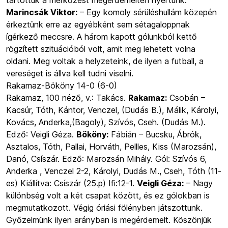
tartottuk a mérkőzést megérdemelten nyertünk.
Marincsák Viktor:
– Egy komoly sérüléshullám közepén
érkeztünk erre az egyébként sem sétagaloppnak
ígérkező meccsre. A három kapott gólunkból kettő
rögzített szituációból volt, amit meg lehetett volna
oldani. Meg voltak a helyzeteink, de ilyen a futball, a
vereséget is állva kell tudni viselni.
Rakamaz-Bököny 14-0 (6-0)
Rakamaz, 100 néző, v.: Takács.
Rakamaz:
Csobán –
Kacsúr, Tóth, Kántor, Venczel, (Dudás B.), Málik, Károlyi,
Kovács, Anderka,(Bagoly), Szívós, Cseh. (Dudás M.).
Edző: Veigli Géza.
Bököny:
Fábián – Bucsku, Ábrók,
Asztalos, Tóth, Pallai, Horváth, Pellles, Kiss (Marozsán),
Danó, Csíszár. Edző: Marozsán Mihály. Gól: Szívós 6,
Anderka , Venczel 2-2, Károlyi, Dudás M., Cseh, Tóth (11-
es) Kiállítva: Csíszár (25.p) Ifi:12-1.
Veigli Géza:
– Nagy
különbség volt a két csapat között, és ez gólokban is
megmutatkozott. Végig óriási fölényben játszottunk.
Győzelmünk ilyen arányban is megérdemelt. Köszönjük