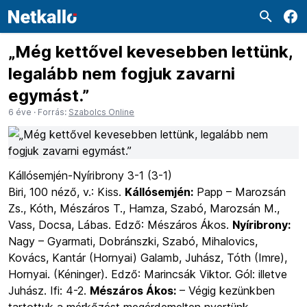
„Még kettővel kevesebben lettünk,
legalább nem fogjuk zavarni
egymást.”
6 éve
· Forrás:
Szabolcs Online
Kállósemjén-Nyíribrony 3-1 (3-1)
Biri, 100 néző, v.: Kiss.
Kállósemjén:
Papp – Marozsán
Zs., Kóth, Mészáros T., Hamza, Szabó, Marozsán M.,
Vass, Docsa, Lábas. Edző: Mészáros Ákos.
Nyíribrony:
Nagy – Gyarmati, Dobránszki, Szabó, Mihalovics,
Kovács, Kantár (Hornyai) Galamb, Juhász, Tóth (Imre),
Hornyai. (Kéninger). Edző: Marincsák Viktor. Gól: illetve
Juhász. Ifi: 4-2.
Mészáros Ákos:
– Végig kezünkben