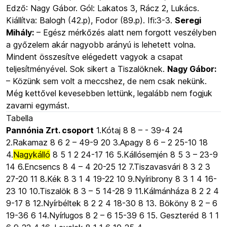
Edző: Nagy Gábor. Gól: Lakatos 3, Rácz 2, Lukács.
Kiállítva: Balogh (42.p), Fodor (89.p). Ifi:3-3.
Seregi
Mihály:
– Egész mérkőzés alatt nem forgott veszélyben
a győzelem akár nagyobb arányú is lehetett volna.
Mindent összesítve elégedett vagyok a csapat
teljesítményével. Sok sikert a Tiszalöknek.
Nagy Gábor:
– Közünk sem volt a meccshez, de nem csak nekünk.
Még kettővel kevesebben lettünk, legalább nem fogjuk
zavarni egymást.
Tabella
Pannónia Zrt. csoport
1.Kótaj 8 8 – - 39-4 24
2.Rakamaz 8 6 2 – 49-9 20 3.Apagy 8 6 – 2 25-10 18
4.
Nagykálló
8 5 1 2 24-17 16 5.Kállósemjén 8 5 3 – 23-9
14 6.Encsencs 8 4 – 4 20-25 12 7.Tiszavasvári 8 3 2 3
27-20 11 8.Kék 8 3 1 4 19-22 10 9.Nyíribrony 8 3 1 4 16-
23 10 10.Tiszalök 8 3 – 5 14-28 9 11.Kálmánháza 8 2 2 4
9-17 8 12.Nyírbéltek 8 2 2 4 18-30 8 13. Bököny 8 2 – 6
19-36 6 14.Nyírlugos 8 2 – 6 15-39 6 15. Geszteréd 8 1 1