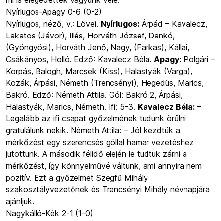
mi is elégedettek vagyunk vele.
Nyírlugos-Apagy 0-6 (0-2)
Nyírlugos, néző, v.: Lövei.
Nyírlugos:
Árpád – Kavalecz,
Lakatos (Jávor), Illés, Horváth József, Dankó,
(Gyöngyösi), Horváth Jenő, Nagy, (Farkas), Kállai,
Csákányos, Holló. Edző: Kavalecz Béla.
Apagy:
Polgári –
Korpás, Balogh, Marcsek (Kiss), Halastyák (Varga),
Kozák, Árpási, Németh (Trencsényi), Hegedüs, Marics,
Bakró. Edző: Németh Attila. Gól: Bakró 2, Árpási,
Halastyák, Marics, Németh. Ifi: 5-3.
Kavalecz Béla:
–
Legalább az ifi csapat győzelmének tudunk örűlni
gratulálunk nekik. Németh Attila: – Jól kezdtük a
mérkőzést egy szerencsés góllal hamar vezetéshez
jutottunk. A második félidő elején le tudtuk zárni a
mérkőzést, így könnyelművé váltunk, ami annyira nem
pozitív. Ezt a győzelmet Szegfű Mihály
szakosztályvezetőnek és Trencsényi Mihály névnapjára
ajánljuk.
Nagykálló-Kék 2-1 (1-0)