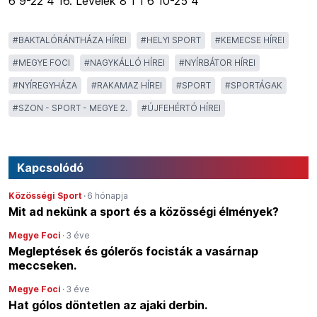
6 9-22 4 16. Levelek 8 1 1 6 10-25 4
#
BAKTALÓRÁNTHÁZA HÍREI
#
HELYI SPORT
#
KEMECSE HÍREI
#
MEGYE FOCI
#
NAGYKÁLLÓ HÍREI
#
NYÍRBÁTOR HÍREI
#
NYÍREGYHÁZA
#
RAKAMAZ HÍREI
#
SPORT
#
SPORTÁGAK
#
SZON - SPORT - MEGYE 2.
#
ÚJFEHÉRTÓ HÍREI
Kapcsolódó
Közösségi Sport
·
6 hónapja
Mit ad nekünk a sport és a közösségi élmények?
Megye Foci
·
3 éve
Megleptések és gólerős focisták a vasárnap
meccseken.
Megye Foci
·
3 éve
Hat gólos döntetlen az ajaki derbin.