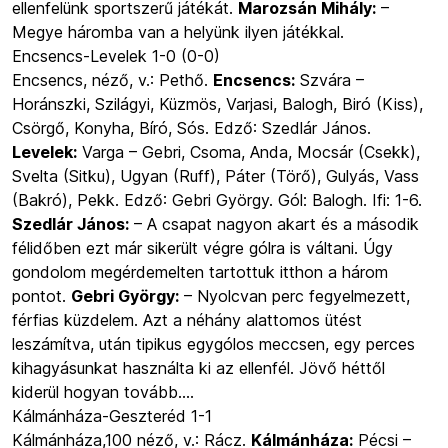
ellenfelünk sportszerű játékát.
Marozsán Mihály:
–
Megye háromba van a helyünk ilyen játékkal.
Encsencs-Levelek 1-0 (0-0)
Encsencs, néző, v.: Pethő.
Encsencs:
Szvára –
Horánszki, Szilágyi, Küzmös, Varjasi, Balogh, Biró (Kiss),
Csörgő, Konyha, Bíró, Sós. Edző: Szedlár János.
Levelek:
Varga – Gebri, Csoma, Anda, Mocsár (Csekk),
Svelta (Sitku), Ugyan (Ruff), Páter (Törő), Gulyás, Vass
(Bakró), Pekk. Edző: Gebri György. Gól: Balogh. Ifi: 1-6.
Szedlár János:
– A csapat nagyon akart és a második
félidőben ezt már sikerült végre gólra is váltani. Úgy
gondolom megérdemelten tartottuk itthon a három
pontot.
Gebri György:
– Nyolcvan perc fegyelmezett,
férfias küzdelem. Azt a néhány alattomos ütést
leszámítva, után tipikus egygólos meccsen, egy perces
kihagyásunkat használta ki az ellenfél. Jövő héttől
kiderül hogyan tovább....
Kálmánháza-Geszteréd 1-1
Kálmánháza,100 néző, v.: Rácz.
Kálmánháza:
Pécsi –