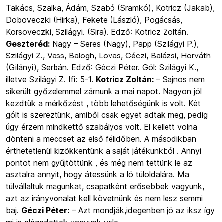
Takács, Szalka, Ádám, Szabó (Sramkó), Kotricz (Jakab),
Doboveczki (Hirka), Fekete (László), Pogácsás,
Korsoveczki, Szilágyi. (Sira). Edző: Kotricz Zoltán.
Geszteréd:
Nagy – Seres (Nagy), Papp (Szilágyi P.),
Szilágyi Z., Vass, Balogh, Lovas, Géczi, Balázsi, Horváth
(Gilányi), Serbán. Edző: Géczi Péter. Gól: Szilágyi K.,
illetve Szilágyi Z. Ifi: 5-1.
Kotricz Zoltán:
– Sajnos nem
sikerült győzelemmel zárnunk a mai napot. Nagyon jól
kezdtük a mérkőzést , több lehetőségünk is volt. Két
gólt is szereztünk, amiből csak egyet adtak meg, pedig
úgy érzem mindkettő szabályos volt. El kellett volna
dönteni a meccset az első félidőben. A másodikban
érthetetlenül kizökkentünk a saját játékunkból . Annyi
pontot nem gyűjtöttünk , és még nem tettünk le az
asztalra annyit, hogy átessünk a ló túloldalára. Ma
túlvállaltuk magunkat, csapatként erősebbek vagyunk,
azt az irányvonalat kell követnünk és nem lesz semmi
baj.
Géczi Péter:
– Azt mondják,idegenben jó az iksz így