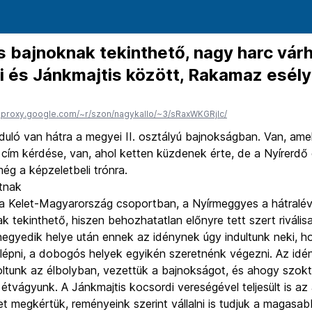
 bajnoknak tekinthető, nagy harc vár
 és Jánkmajtis között, Rakamaz esél
edproxy.google.com/~r/szon/nagykallo/~3/sRaxWKGRjlc/
uló van hátra a megyei II. osztályú bajnokságban. Van, ame
i cím kérdése, van, ahol ketten küzdenek érte, de a Nyírerd
még a képzeletbeli trónra.
atnak
 a Kelet-Magyarország csoportban, a Nyírmeggyes a hátralé
k tekinthető, hiszen behozhatatlan előnyre tett szert rivális
negyedik helye után ennek az idénynek úgy indultunk neki, 
lépni, a dobogós helyek egyikén szeretnénk végezni. Az idé
oltunk az élbolyban, vezettük a bajnokságot, és ahogy szok
étvágyunk. A Jánkmajtis kocsordi vereségével teljesült is az
cet megkértük, reményeink szerint vállalni is tudjuk a magasa