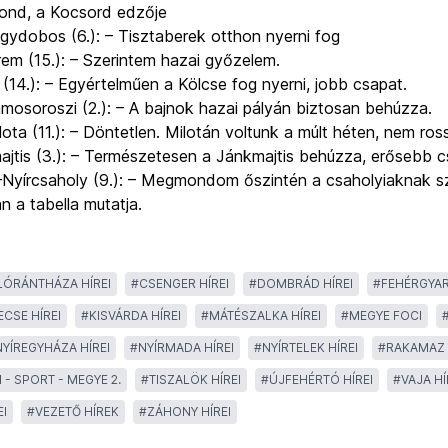
ond, a Kocsord edzője
gydobos (6.):
– Tisztaberek otthon nyerni fog
em (15.):
– Szerintem hazai győzelem.
(14.):
– Egyértelműen a Kölcse fog nyerni, jobb csapat.
mosoroszi (2.):
– A bajnok hazai pályán biztosan behúzza.
ota (11.):
– Döntetlen. Milotán voltunk a múlt héten, nem rossz
tis (3.):
– Termé­szetesen a Jánkmajtis behúzza, erősebb c
Nyírcsaholy (9.):
– Megmondom őszintén a csaholyiaknak sz
n a tabella mutatja.
LÓRÁNTHÁZA HÍREI
#
CSENGER HÍREI
#
DOMBRÁD HÍREI
#
FEHÉRGYAR
CSE HÍREI
#
KISVÁRDA HÍREI
#
MÁTÉSZALKA HÍREI
#
MEGYE FOCI
NYÍREGYHÁZA HÍREI
#
NYÍRMADA HÍREI
#
NYÍRTELEK HÍREI
#
RAKAMAZ 
 - SPORT - MEGYE 2.
#
TISZALÖK HÍREI
#
ÚJFEHÉRTÓ HÍREI
#
VAJA HÍ
I
#
VEZETŐ HÍREK
#
ZÁHONY HÍREI