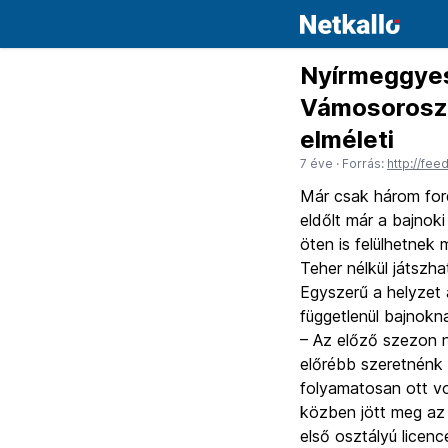
Nyírmeggyes
Vámosoroszi
elméleti
7 éve
· Forrás:
http://fe
Már csak három ford
eldőlt már a bajnok
öten is felülhetnek 
Teher nélkül játszh
Egyszerű a helyzet
függetlenül bajnokna
– Az előző szezon 
előrébb szeretnénk 
folyamatosan ott v
közben jött meg az 
első osztályú licen