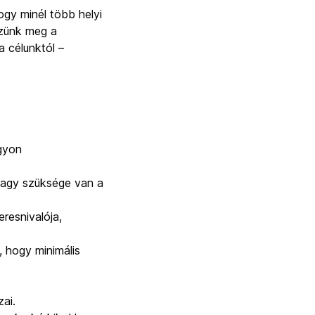
ogy minél több helyi
szünk meg a
a célunktól –
agyon
nagy szüksége van a
eresnivalója,
, hogy minimális
zai.