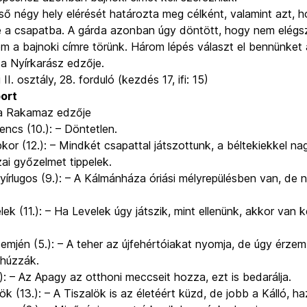
ső négy hely elérését határozta meg célként, valamint azt, h
be a csapatba. A gárda azonban úgy döntött, hogy nem elég
m a bajnoki címre törünk. Három lépés választ el bennünket 
a Nyírkarász edzője.
I. osztály, 28. forduló (kezdés 17, ifi: 15)
port
 a Rakamaz edzője
encs (10.):
– Döntetlen.
kor (12.):
– Mindkét csapattal játszottunk, a béltekiekkel n
i győzelmet tippelek.
írlugos (9.):
– A Kálmánháza óriási mélyrepülésben van, de 
ek (11.):
– Ha Levelek úgy játszik, mint ellenünk, akkor van k
semjén (5.):
– A teher az újfehértóiakat nyomja, de úgy érzem
ehúzzák.
):
– Az Apagy az otthoni meccseit hozza, ezt is bedarálja.
ök (13.):
– A Tiszalök is az életéért küzd, de jobb a Kálló, ha