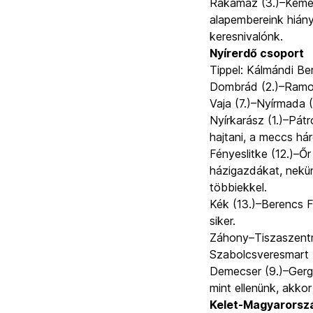
Rakamaz (3.)–Kemec
alapembereink hiány
keresnivalónk.
Nyírerdő csoport
Tippel:
Kálmándi Ber
Dombrád (2.)–Ramoc
Vaja (7.)–Nyírmada (
Nyírkarász (1.)–Pátr
hajtani, a meccs há
Fényeslitke (12.)–Őr 
házigazdákat, nekü
többiekkel.
Kék (13.)–Berencs F
siker.
Záhony–Tiszaszentm
Szabolcsveresmart (1
Demecser (9.)–Gerge
mint ellenünk, akkor
Kelet-Magyarorsz