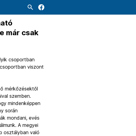
ható
ye már csak
lyik csoportban
ő csoportban viszont
vő mérkőzésektől
aival szemben.
hogy mindenképpen
ny során
ták mondani, evés
 álmunk. A megyei
bb osztályban való