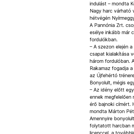
indulást – mondta 
Nagy harc várható v
hétvégén Nyírmeggye
A Pannónia Zrt. cs
esélye inkább már c
fordulókban.
– A szezon elején a
csapat kialakítása v
három fordulóban. A
Rakamaz fogadja a K
az Újfehértó trénere
Bonyolult, mégis eg
– Az idény előtt egy
ennek megfelelően me
érő bajnoki címért
mondta Márton Péte
Amennyire bonyolult
folytatott harcban 
licenccel, a tovább