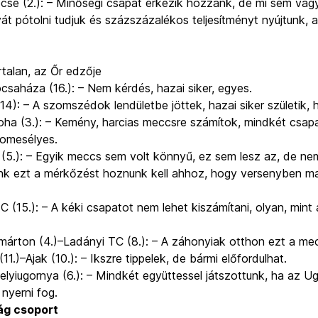
se (2.):
– Minőségi csapat érkezik hozzánk, de mi sem vagy
át pótolni tudjuk és százszázalékos teljesítményt nyújtunk, 
talan, az Őr edzője
saháza (16.):
– Nem kérdés, hazai siker, egyes.
14):
– A szomszédok lendületbe jöttek, hazai siker születik, h
oha (3.):
– Kemény, harcias meccsre számítok, mindkét csap
romesélyes.
(5.):
– Egyik meccs sem volt könnyű, ez sem lesz az, de n
nk ezt a mérkőzést hoznunk kell ahhoz, hogy versenyben m
C (15.):
– A kéki csapatot nem lehet kiszámítani, olyan, mint 
árton (4.)–Ladányi TC (8.):
– A záhonyiak otthon ezt a me
1.)–Ajak (10.):
– Ikszre tippelek, de bármi előfordulhat.
lyiugornya (6.):
– Mindkét együttessel játszottunk, ha az Ug
 nyerni fog.
ág csoport