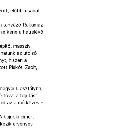
ött, előbbi csapat
yen tanyázó Rakamaz
nie kéne a hátralévő
építő, masszív
szhatunk az utolsó
yt, hiszen a
t Pis­kóti Zsolt,
megyei I. osztályba,
rtóval a feljutást
ajd az a mérkőzés –
A bajnoki címért
lkezik érvényes