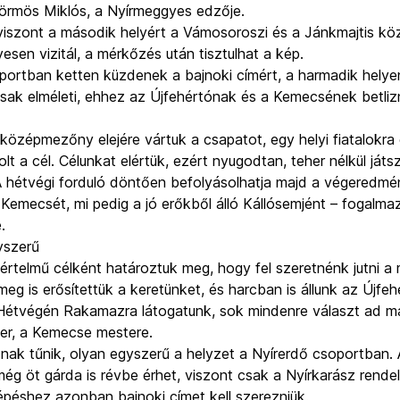
Körmös Miklós, a Nyírmeggyes edzője.
iszont a második helyért a Vámosoroszi és a Jánkmajtis köz
sen vizitál, a mérkőzés után tisztulhat a kép.
oportban ketten küzdenek a bajnoki címért, a harmadik hel
sak elméleti, ehhez az Újfehértónak és a Kemecsének betliz
 középmezőny elejére vártuk a csapatot, egy helyi fiatalokra 
olt a cél. Célunkat elértük, ezért nyugodtan, teher nélkül ját
 hétvégi forduló döntően befolyásolhatja majd a végeredmén
emecsét, mi pedig a jó erőkből álló Kállósemjént – fogalmazot
.
yszerű
értelmű célként határoztuk meg, hogy fel szeretnénk jutni a 
g is erősítettük a keretünket, és harcban is állunk az Újfehé
. Hétvégén Rakamazra látogatunk, sok mindenre választ ad m
r, a Kemecse mestere.
nak tűnik, olyan egyszerű a helyzet a Nyírerdő csoportban. 
még öt gárda is révbe érhet, viszont csak a Nyírkarász rende
lépéshez azonban bajnoki címet kell szerezniük.