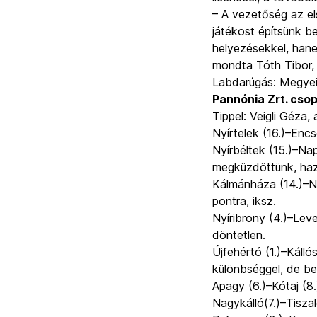
– A vezetőség az el
játékost építsünk 
helyezésekkel, hane
mondta Tóth Tibor, 
Labdarúgás: Megyei I
Pannónia Zrt. cso
Tippel:
Veigli Géza,
Nyírtelek (16.)–Encs
Nyírbéltek (15.)–Nap
megküzdöttünk, haza
Kálmánháza (14.)–Ny
pontra, iksz.
Nyíribrony (4.)–Level
döntetlen.
Újfehértó (1.)–Kálló
különbséggel, de b
Apagy (6.)–Kótaj (8.
Nagykálló(7.)–Tiszal