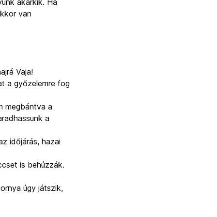
unk akárkik. Ha
akkor van
ajrá Vaja!
at a győzelemre fog
em megbántva a
aradhassunk a
az időjárás, hazai
ccset is behúzzák.
ornya úgy játszik,