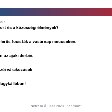
apja
port és a közösségi élmények?
lerős focisták a vasárnap meccseken.
n az ajaki derbin.
dzői várakozások
Nagykállóban!
Netkallo © 1999-2023 -
Kapcsolat