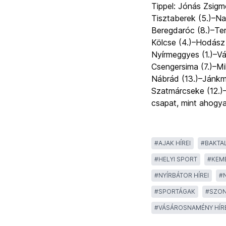
Tippel:
Jónás Zsigm
Tisztaberek (5.)–Na
Beregdaróc (8.)–Ter
Kölcse (4.)–Hodász 
Nyírmeggyes (1.)–Vá
Csengersima (7.)–Mil
Nábrád (13.)–Jánkmaj
Szatmárcseke (12.)–
csapat, mint ahogya
#
AJAK HÍREI
#
BAKTA
#
HELYI SPORT
#
KEME
#
NYÍRBÁTOR HÍREI
#
#
SPORTÁGAK
#
SZON
#
VÁSÁROSNAMÉNY HÍRE