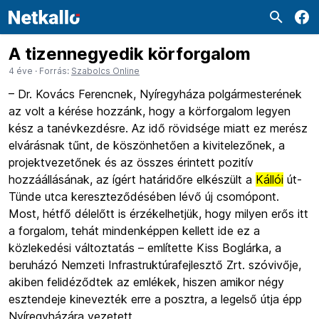
A tizennegyedik körforgalom
4 éve
· Forrás:
Szabolcs Online
– Dr. Kovács Ferencnek, Nyíregyháza polgármesterének
az volt a kérése hozzánk, hogy a körforgalom legyen
kész a tanévkezdésre. Az idő rövidsége miatt ez merész
elvárásnak tűnt, de köszönhetően a kivitelezőnek, a
projektvezetőnek és az összes érintett pozitív
hozzáállásának, az ígért határidőre elkészült a
Kállói
út-
Tünde utca kereszteződésében lévő új csomópont.
Most, hétfő délelőtt is érzékelhetjük, hogy milyen erős itt
a forgalom, tehát mindenképpen kellett ide ez a
közlekedési változtatás – említette Kiss Boglárka, a
beruházó Nemzeti Infrastruktúrafejlesztő Zrt. szóvivője,
akiben felidéződtek az emlékek, hiszen amikor négy
esztendeje kinevezték erre a posztra, a legelső útja épp
Nyíregyházára vezetett.