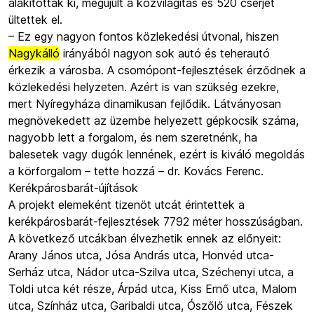
alakítottak ki, megújult a közvilágítás és 520 cserjét
ültettek el.
– Ez egy nagyon fontos közlekedési útvonal, hiszen
Nagykálló
irányából nagyon sok autó és teherautó
érkezik a városba. A csomópont-fejlesztések érződnek a
közlekedési helyzeten. Azért is van szükség ezekre,
mert Nyíregyháza dinamikusan fejlődik. Látványosan
megnövekedett az üzembe helyezett gépkocsik száma,
nagyobb lett a forgalom, és nem szeretnénk, ha
balesetek vagy dugók lennének, ezért is kiváló megoldás
a körforgalom – tette hozzá – dr. Kovács Ferenc.
Kerékpárosbarát-újítások
A projekt elemeként tizenöt utcát érintettek a
kerékpárosbarát-fejlesztések 7792 méter hosszúságban.
A következő utcákban élvezhetik ennek az előnyeit:
Arany János utca, Jósa András utca, Honvéd utca-
Serház utca, Nádor utca-Szilva utca, Széchenyi utca, a
Toldi utca két része, Árpád utca, Kiss Ernő utca, Malom
utca, Színház utca, Garibaldi utca, Ószőlő utca, Fészek