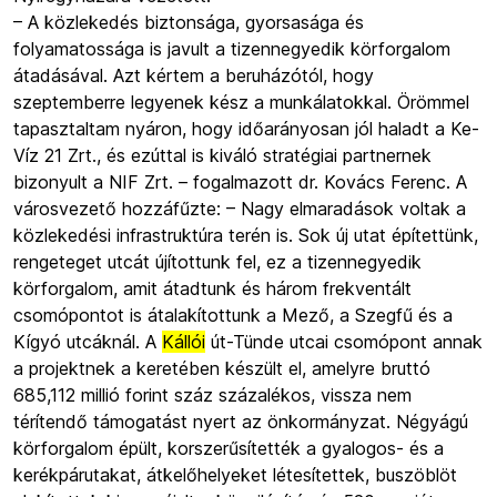
– A közlekedés biztonsága, gyorsasága és
folyamatossága is javult a tizennegyedik körforgalom
átadásával. Azt kértem a beruházótól, hogy
szeptemberre legyenek kész a munkálatokkal. Örömmel
tapasztaltam nyáron, hogy időarányosan jól haladt a Ke-
Víz 21 Zrt., és ezúttal is kiváló stratégiai partnernek
bizonyult a NIF Zrt. – fogalmazott dr. Kovács Ferenc. A
városvezető hozzáfűzte: – Nagy elmaradások voltak a
közlekedési infrastruktúra terén is. Sok új utat építettünk,
rengeteget utcát újítottunk fel, ez a tizennegyedik
körforgalom, amit átadtunk és három frekventált
csomópontot is átalakítottunk a Mező, a Szegfű és a
Kígyó utcáknál. A
Kállói
út-Tünde utcai csomópont annak
a projektnek a keretében készült el, amelyre bruttó
685,112 millió forint száz százalékos, vissza nem
térítendő támogatást nyert az önkormányzat. Négyágú
körforgalom épült, korszerűsítették a gyalogos- és a
kerékpárutakat, átkelőhelyeket létesítettek, buszöblöt