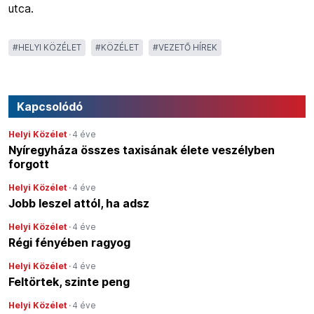
utca.
#
HELYI KÖZÉLET
#
KÖZÉLET
#
VEZETŐ HÍREK
Kapcsolódó
Helyi Közélet
·
4 éve
Nyíregyháza összes taxisának élete veszélyben
forgott
Helyi Közélet
·
4 éve
Jobb leszel attól, ha adsz
Helyi Közélet
·
4 éve
Régi fényében ragyog
Helyi Közélet
·
4 éve
Feltörtek, szinte peng
Helyi Közélet
·
4 éve