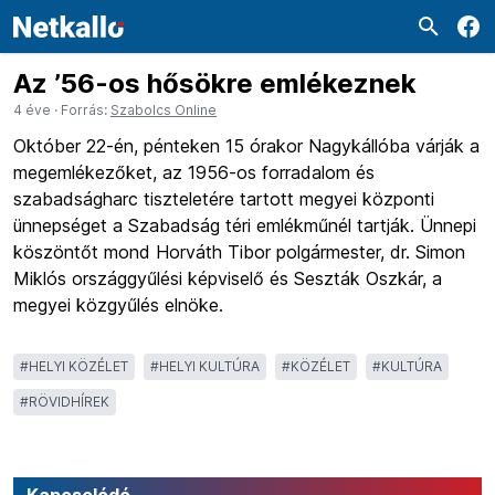
Az ’56-os hősökre emlékeznek
4 éve
· Forrás:
Szabolcs Online
Október 22-én, pénteken 15 órakor Nagykállóba várják a
megemlékezőket, az 1956-os forradalom és
szabadságharc tiszteletére tartott megyei központi
ünnepséget a Szabadság téri emlékműnél tartják. Ünnepi
köszöntőt mond Horváth Tibor polgármester, dr. Simon
Miklós országgyűlési képviselő és Seszták Oszkár, a
megyei közgyűlés elnöke.
#
HELYI KÖZÉLET
#
HELYI KULTÚRA
#
KÖZÉLET
#
KULTÚRA
#
RÖVIDHÍREK